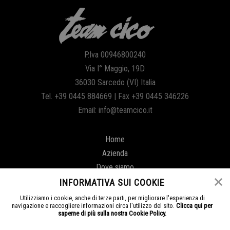
P.Iva 00946800240
Via I° Maggio, 19D
36030 Sarcedo (VI) Italia
Tel. +39 0445 884669 | Fax +39 0445 346226
Email: info@teamcico.it
Home
Azienda
Dove siamo
Informativa sui cookie
INFORMATIVA SUI COOKIE
Privacy
Utilizziamo i cookie, anche di terze parti, per migliorare l'esperienza di
navigazione e raccogliere informazioni circa l'utilizzo del sito.
Clicca qui per
Gestisci Cookie
saperne di più sulla nostra Cookie Policy.